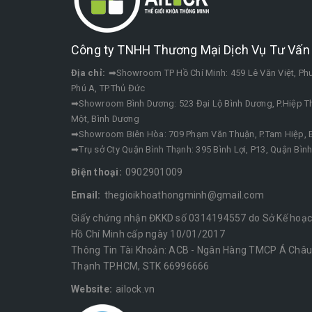
Công ty TNHH Thương Mại Dịch Vụ Tư Vấn 
Địa chỉ:
➡Showroom TP Hồ Chí Minh: 459 Lê Văn Việt, P
Phú A, TP.Thủ Đức
➡Showroom Bình Dương: 523 Đại Lộ Bình Dương, P.Hiệp Th
Một, Bình Dương
➡Showroom Biên Hòa: 709 Phạm Văn Thuận, P.Tam Hiệp, B
➡Trụ sở Cty Quận Bình Thạnh: 395 Bình Lợi, P13, Quận Bìn
Điện thoại:
0902901009
Email:
thegioikhoathongminh@gmail.com
Giấy chứng nhận ĐKKD số 0314194557 do Sở Kế hoạch
Hồ Chí Minh cấp ngày 10/01/2017
Thông Tin Tài Khoản: ACB - Ngân Hàng TMCP Á Châu 
Thạnh TP.HCM, STK 66996666
Website:
ailock.vn