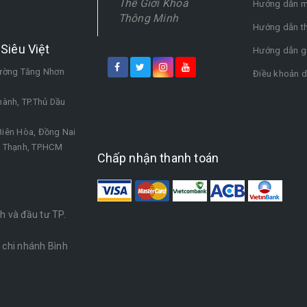
Thế Giới Khoá
Hướng dẫn m
Thông Minh
Hướng dẫn t
Siêu Việt
Hướng dẫn g
hường Tăng Nhơn
Điều khoản d
ành, TP.Thủ Dầu
iên Hòa, Đồng Nai
h Thạnh, TP.HCM
Chấp nhận thanh toán
 và đầu tư TP.
chi nhánh Bình