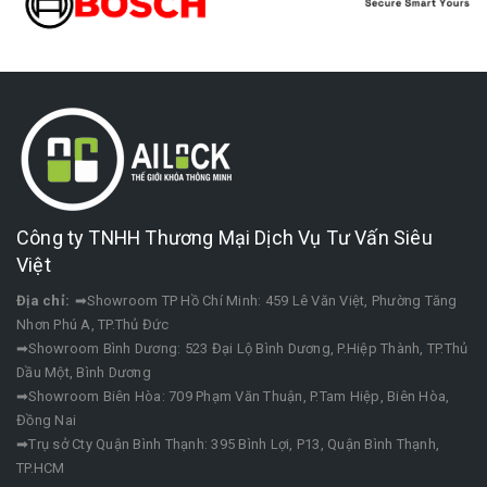
Công ty TNHH Thương Mại Dịch Vụ Tư Vấn Siêu
Việt
Địa chỉ:
➡Showroom TP Hồ Chí Minh: 459 Lê Văn Việt, Phường Tăng
Nhơn Phú A, TP.Thủ Đức
➡Showroom Bình Dương: 523 Đại Lộ Bình Dương, P.Hiệp Thành, TP.Thủ
Dầu Một, Bình Dương
➡Showroom Biên Hòa: 709 Phạm Văn Thuận, P.Tam Hiệp, Biên Hòa,
Đồng Nai
➡Trụ sở Cty Quận Bình Thạnh: 395 Bình Lợi, P13, Quận Bình Thạnh,
TP.HCM