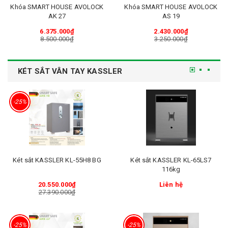
Khóa SMART HOUSE AVOLOCK
Khóa SMART HOUSE AVOLOCK
AK 27
AS 19
6.375.000₫
2.430.000₫
8.500.000₫
3.250.000₫
KÉT SẮT VÂN TAY KASSLER
-25%
Két sắt KASSLER KL-55H8 BG
Két sắt KASSLER KL-65LS7
116kg
20.550.000₫
Liên hệ
27.390.000₫
-25%
-25%