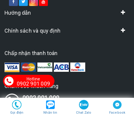
Hướng dẫn
Chính sách và quy định
Chấp nhận thanh toán
Hotline
0902 901 009
Chăm sóc khách hàng
0902 901 009
(Tư vấn 24/7)
Gọi điện
Nhắn tin
Chat Zalo
Facebook
Bản quyền thuộc về
Thế Giới Khoá Thông Minh
Cung cấp bởi
Sapo