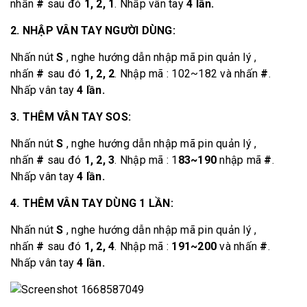
nhấn
#
sau đó
1, 2, 1
. Nhấp vân tay
4 lần.
2. NHẬP VÂN TAY NGƯỜI DÙNG:
Nhấn nút
S
, nghe hướng dẫn nhập mã pin quản lý ,
nhấn
#
sau đó
1, 2, 2
. Nhập mã : 102~182 và nhấn
#
.
Nhấp vân tay
4 lần.
3. THÊM VÂN TAY SOS:
Nhấn nút
S
, nghe hướng dẫn nhập mã pin quản lý ,
nhấn
#
sau đó
1, 2, 3
. Nhập mã : 1
83~190
nhập mã
#
.
Nhấp vân tay
4 lần.
4. THÊM VÂN TAY DÙNG 1 LẦN:
Nhấn nút
S
, nghe hướng dẫn nhập mã pin quản lý ,
nhấn
#
sau đó
1, 2, 4
. Nhập mã :
191~200
và nhấn
#
.
Nhấp vân tay
4 lần.