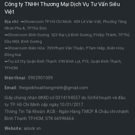
Công ty TNHH Thương Mại Dịch Vụ Tư Vấn Siêu
Việt
Địa chỉ:
➡Showroom TP Hồ Chí Minh: 459 Lê Văn Việt, Phường Tăng
Nhơn Phú A, TP.Thủ Đức
➡Showroom Bình Dương: 523 Đại Lộ Bình Dương, P.Hiệp Thành, TP.Thủ
Dầu Một, Bình Dương
➡Showroom Biên Hòa: 709 Phạm Văn Thuận, P.Tam Hiệp, Biên Hòa,
Đồng Nai
➡Trụ sở Cty Quận Bình Thạnh: 395 Bình Lợi, P13, Quận Bình Thạnh,
TP.HCM
Điện thoại:
0902901009
Email:
thegioikhoathongminh@gmail.com
Giấy chứng nhận ĐKKD số 0314194557 do Sở Kế hoạch và đầu
tư TP. Hồ Chí Minh cấp ngày 10/01/2017
Thông Tin Tài Khoản: ACB - Ngân Hàng TMCP Á Châu chi nhánh
Bình Thạnh TP.HCM, STK 66996666
Website:
ailock.vn