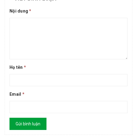
Nội dung
*
Họ tên
*
Email
*
Gửi bình luận