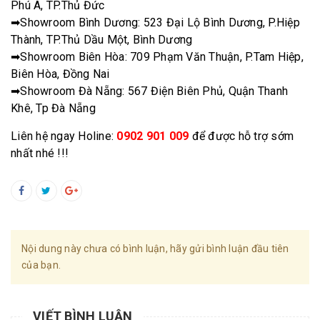
Phú A, TP.Thủ Đức
➡Showroom Bình Dương: 523 Đại Lộ Bình Dương, P.Hiệp
Thành, TP.Thủ Dầu Một, Bình Dương
➡Showroom Biên Hòa: 709 Phạm Văn Thuận, P.Tam Hiệp,
Biên Hòa, Đồng Nai
➡Showroom Đà Nẵng: 567 Điện Biên Phủ, Quận Thanh
Khê, Tp Đà Nẵng
Liên hệ ngay Holine:
0902 901 009
để được hỗ trợ sớm
nhất nhé !!!
Nội dung này chưa có bình luận, hãy gửi bình luận đầu tiên
của bạn.
VIẾT BÌNH LUẬN