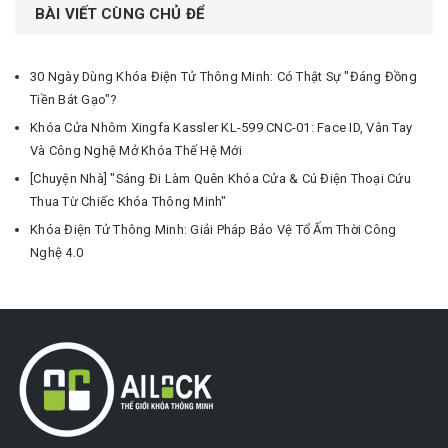
BÀI VIẾT CÙNG CHỦ ĐỂ
30 Ngày Dùng Khóa Điện Tử Thông Minh: Có Thật Sự "Đáng Đồng
Tiền Bát Gạo"?
Khóa Cửa Nhôm Xingfa Kassler KL-599 CNC-01: Face ID, Vân Tay
Và Công Nghệ Mở Khóa Thế Hệ Mới
[Chuyện Nhà] "Sáng Đi Làm Quên Khóa Cửa & Cú Điện Thoại Cứu
Thua Từ Chiếc Khóa Thông Minh"
Khóa Điện Tử Thông Minh: Giải Pháp Bảo Vệ Tổ Ấm Thời Công
Nghệ 4.0