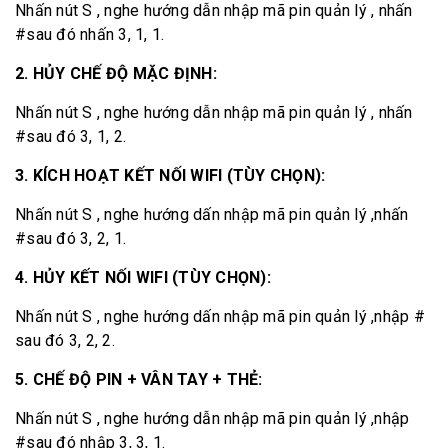
Nhấn nút S , nghe hướng dẫn nhập mã pin quản lý , nhấn
#sau đó nhấn 3, 1, 1.
2. HỦY CHẾ ĐỘ MẶC ĐỊNH:
Nhấn nút S , nghe hướng dẫn nhập mã pin quản lý , nhấn
#sau đó 3, 1, 2.
3. KÍCH HOẠT KẾT NỐI WIFI (TÙY CHỌN):
Nhấn nút S , nghe hướng dấn nhập mã pin quản lý ,nhấn
#sau đó 3, 2, 1.
4. HỦY KẾT NỐI WIFI (TÙY CHỌN):
Nhấn nút S , nghe hướng dấn nhập mã pin quản lý ,nhập #
sau đó 3, 2, 2.
5. CHẾ ĐỘ PIN + VÂN TAY + THẺ:
Nhấn nút S , nghe hướng dẫn nhập mã pin quản lý ,nhập
#sau đó nhập 3, 3, 1.