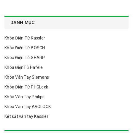
DANH MỤC
Khóa Điện Tử Kassler
Khóa Điện Tử BOSCH
Khóa Điện Tử SHARP
Khóa ĐiệnTử Hafele
Khóa Vân Tay Siemens
Khóa Điện Tử PHGLock
Khóa Vân Tay Philips
Khóa Vân Tay AVOLOCK
Két sắt vân tay Kassler