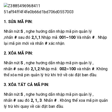
1. SỬA MÃ PIN:
Nhấn nút
S
, nghe hướng dẫn nhập mã pin quản lý
,nhấn
#
sau đó
2,1,1
.Nhập mã :
001~100
Và nhấn
#
. Nhập
lại mã pin mới và nhấn
#
xác nhận.
2. XÓA MÃ PIN:
Nhấn nút
S
, nghe hướng dẫn nhập mã pin quản lý ,
nhấn
#
sau đó
2,1,2
.Nhập mã :
002~100
và nhấn
#
. Không
thể xóa mã pin quản lý trừ khi trở về cài đặt ban đầu.
3. XÓA TẤT CẢ MÃ PIN:
Nhấn nút
S
, nghe hướng dẫn nhập mã pin quản lý ,
nhấn
#
sau đó
2, 1, 3
. Nhấn
#
. Không thể xoa mã pin quản
lý trừ khi quay về cài đặt ban đầu.