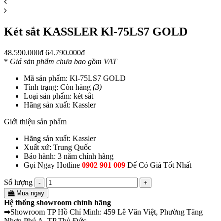
Két sắt KASSLER Kl-75LS7 GOLD
48.590.000₫
64.790.000₫
*
Giá sản phẩm chưa bao gồm VAT
Mã sản phẩm:
Kl-75LS7 GOLD
Tình trạng:
Còn hàng
(3)
Loại sản phẩm:
két sắt
Hãng sản xuất:
Kassler
Giới thiệu sản phẩm
Hãng sản xuất: Kassler
Xuất xứ: Trung Quốc
Bảo hành: 3 năm chính hãng
Gọi Ngay Hotline
0902 901 009
Để Có Giá Tốt Nhất
Số lượng
-
+
Mua ngay
Hệ thống showroom chính hãng
➡Showroom TP Hồ Chí Minh: 459 Lê Văn Việt, Phường Tăng
Nhơn Phú A, TP.Thủ Đức