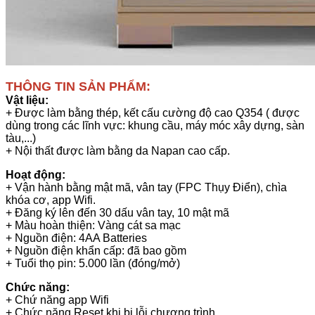
THÔNG TIN SẢN PHẨM:
Vật liệu:
+ Được làm bằng thép, kết cấu cường độ cao Q354 ( được
dùng trong các lĩnh vực: khung cầu, máy móc xây dựng, sàn
tàu,...)
+ Nội thất được làm bằng da Napan cao cấp.
Hoạt động:
+ Vận hành bằng mật mã, vân tay (FPC Thụy Điển), chìa
khóa cơ, app Wifi.
+ Đăng ký lên đến 30 dấu vân tay, 10 mật mã
+ Màu hoàn thiện: Vàng cát sa mạc
+ Nguồn điện: 4AA Batteries
+ Nguồn điện khẩn cấp: đã bao gồm
+ Tuổi thọ pin: 5.000 lần (đóng/mở)
Chức năng:
+ Chứ năng app Wifi
+ Chức năng Reset khi bị lỗi chương trình