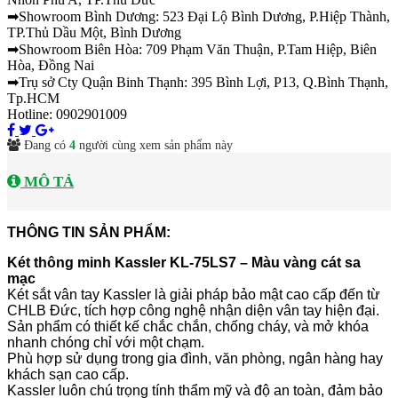
➡Showroom Bình Dương: 523 Đại Lộ Bình Dương, P.Hiệp Thành,
TP.Thủ Dầu Một, Bình Dương
➡Showroom Biên Hòa: 709 Phạm Văn Thuận, P.Tam Hiệp, Biên
Hòa, Đồng Nai
➡Trụ sở Cty Quận Binh Thạnh: 395 Bình Lợi, P13, Q.Bình Thạnh,
Tp.HCM
Hotline: 0902901009
Đang có
4
người cùng xem sản phẩm này
MÔ TẢ
THÔNG TIN SẢN PHẨM:
Két thông minh Kassler KL-75LS7 – Màu vàng cát sa
mạc
Két sắt vân tay Kassler là giải pháp bảo mật cao cấp đến từ
CHLB Đức, tích hợp công nghệ nhận diện vân tay hiện đại.
Sản phẩm có thiết kế chắc chắn, chống cháy, và mở khóa
nhanh chóng chỉ với một chạm.
Phù hợp sử dụng trong gia đình, văn phòng, ngân hàng hay
khách sạn cao cấp.
Kassler luôn chú trọng tính thẩm mỹ và độ an toàn, đảm bảo