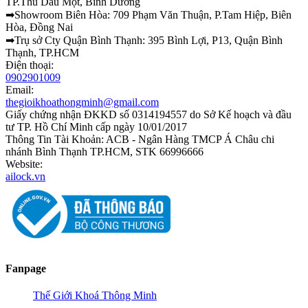
TP.Thủ Dầu Một, Bình Dương
➡Showroom Biên Hòa: 709 Phạm Văn Thuận, P.Tam Hiệp, Biên
Hòa, Đồng Nai
➡Trụ sở Cty Quận Bình Thạnh: 395 Bình Lợi, P13, Quận Bình
Thạnh, TP.HCM
Điện thoại:
0902901009
Email:
thegioikhoathongminh@gmail.com
Giấy chứng nhận ĐKKD số 0314194557 do Sở Kế hoạch và đầu
tư TP. Hồ Chí Minh cấp ngày 10/01/2017
Thông Tin Tài Khoản: ACB - Ngân Hàng TMCP Á Châu chi
nhánh Bình Thạnh TP.HCM, STK 66996666
Website:
ailock.vn
Fanpage
Thế Giới Khoá Thông Minh