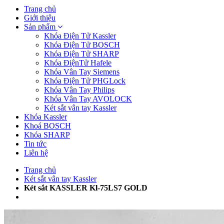
Trang chủ
Giới thiệu
Sản phẩm
Khóa Điện Tử Kassler
Khóa Điện Tử BOSCH
Khóa Điện Tử SHARP
Khóa ĐiệnTử Hafele
Khóa Vân Tay Siemens
Khóa Điện Tử PHGLock
Khóa Vân Tay Philips
Khóa Vân Tay AVOLOCK
Két sắt vân tay Kassler
Khóa Kassler
Khoá BOSCH
Khóa SHARP
Tin tức
Liên hệ
Trang chủ
Két sắt vân tay Kassler
Két sắt KASSLER Kl-75LS7 GOLD