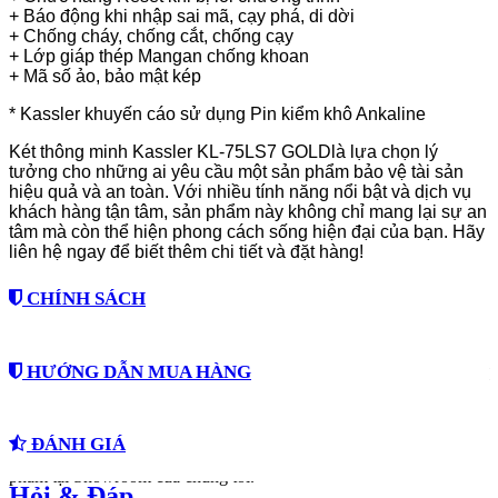
+ Báo động khi nhập sai mã, cạy phá, di dời
+ Chống cháy, chống cắt, chống cạy
+ Lớp giáp thép Mangan chống khoan
+ Mã số ảo, bảo mật kép
* Kassler khuyến cáo sử dụng Pin kiểm khô Ankaline
Két thông minh Kassler KL-75LS7 GOLDlà lựa chọn lý
tưởng cho những ai yêu cầu một sản phẩm bảo vệ tài sản
hiệu quả và an toàn. Với nhiều tính năng nổi bật và dịch vụ
khách hàng tận tâm, sản phẩm này không chỉ mang lại sự an
tâm mà còn thể hiện phong cách sống hiện đại của bạn. Hãy
liên hệ ngay để biết thêm chi tiết và đặt hàng!
CHÍNH SÁCH
Cám ơn quý khách đã quan tâm và truy cập vào website. Chúng tôi
HƯỚNG DẪN MUA HÀNG
tôn trọng và cam kết sẽ bảo mật những thông tin mang tính riêng tư
của Quý khách.
CÁCH 1: Mua trực tiếp tại Hệ Thống Showroom AILOCK.VN
Chính sách bảo mật sẽ giải thích cách chúng tôi tiếp nhận, sử dụng
ĐÁNH GIÁ
Quý khách có thể đến trực tiếp để tham khảo và chọn mua các sản
và (trong trường hợp nào đó) tiết lộ thông tin cá nhân của Quý
phẩm tại Showroom của chúng tôi.
khách.
Hỏi & Đáp