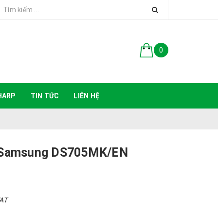
0
HARP
TIN TỨC
LIÊN HỆ
ử Samsung DS705MK/EN
VAT