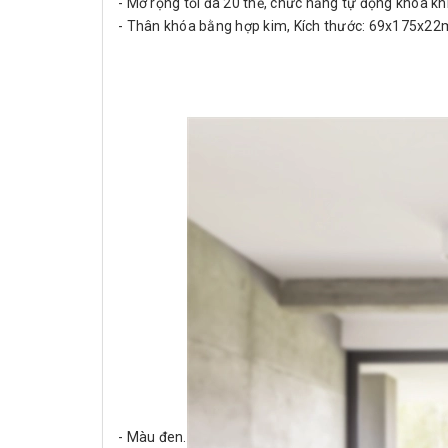
- Mở rộng tối đa 20 thẻ, chức năng tự động khóa k
- Thân khóa bằng hợp kim, Kích thước: 69x175x2
- Màu đen.