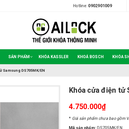
Hotline:
0902901009
SẢN PHẨM
KHÓA KASSLER
KHOÁ BOSCH
KHÓA S
 tử Samsung DS705MK/EN
Khóa cửa điện t
4.750.000₫
*
Giá sản phẩm chưa bao gồm 
Mã sản phẩm:
DS705MK/EN