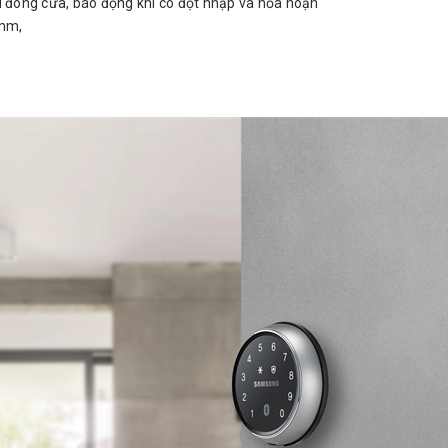
hi đóng cửa, báo động khi có đột nhập và hỏa hoạn
2mm,