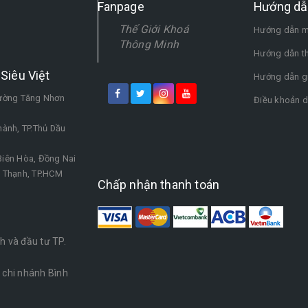
Fanpage
Hướng dẫ
Thế Giới Khoá
Hướng dẫn m
Thông Minh
Hướng dẫn t
Siêu Việt
Hướng dẫn g
hường Tăng Nhơn
Điều khoản d
ành, TP.Thủ Dầu
iên Hòa, Đồng Nai
h Thạnh, TP.HCM
Chấp nhận thanh toán
 và đầu tư TP.
chi nhánh Bình