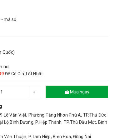
 - mã số
n Quốc)
n nơi
39
Để Có Giá Tốt Nhất
Mua ngay
+
g
 Lê Văn Việt, Phường Tăng Nhơn Phú A, TP.Thủ Đức
 Lộ Bình Dương, P.Hiệp Thành, TP.Thủ Dầu Một, Bình
Văn Thuận, P.Tam Hiệp, Biên Hòa, Đồng Nai