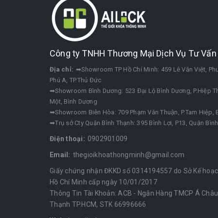
Công ty TNHH Thương Mại Dịch Vụ Tư Vấn 
Địa chỉ:
➡Showroom TP Hồ Chí Minh: 459 Lê Văn Việt, P
Phú A, TP.Thủ Đức
➡Showroom Bình Dương: 523 Đại Lộ Bình Dương, P.Hiệp Th
Một, Bình Dương
➡Showroom Biên Hòa: 709 Phạm Văn Thuận, P.Tam Hiệp, B
➡Trụ sở Cty Quận Bình Thạnh: 395 Bình Lợi, P13, Quận Bìn
Điện thoại:
0902901009
Email:
thegioikhoathongminh@gmail.com
Giấy chứng nhận ĐKKD số 0314194557 do Sở Kế hoạch
Hồ Chí Minh cấp ngày 10/01/2017
Thông Tin Tài Khoản: ACB - Ngân Hàng TMCP Á Châu 
Thạnh TP.HCM, STK 66996666