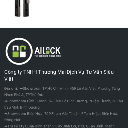
Công ty TNHH Thương Mại Dịch Vụ Tư Vấn Siêu
Việt
Địa chỉ:
➡Showroom TP Hồ Chí Minh: 459 Lê Văn Việt, Phường Tăng
Nhơn Phú A, TP.Thủ Đức
➡Showroom Bình Dương: 523 Đại Lộ Bình Dương, P.Hiệp Thành, TP.Thủ
Dầu Một, Bình Dương
➡Showroom Biên Hòa: 709 Phạm Văn Thuận, P.Tam Hiệp, Biên Hòa,
Đồng Nai
➡Trụ sở Cty Quận Bình Thạnh: 395 Bình Lợi, P13, Quận Bình Thạnh,