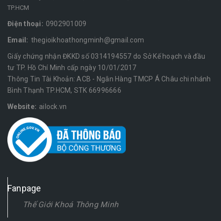
TP.HCM
Điện thoại:
0902901009
Email:
thegioikhoathongminh@gmail.com
Giấy chứng nhận ĐKKD số 0314194557 do Sở Kế hoạch và đầu
tư TP. Hồ Chí Minh cấp ngày 10/01/2017
Thông Tin Tài Khoản: ACB - Ngân Hàng TMCP Á Châu chi nhánh
Bình Thạnh TP.HCM, STK 66996666
Website:
ailock.vn
Fanpage
Thế Giới Khoá Thông Minh