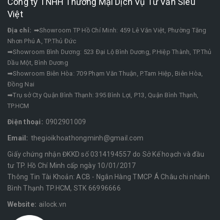
Công ty TNHH Thương Mại Dịch Vụ Tư Vấn Siêu
Việt
Địa chỉ:
➡Showroom TP Hồ Chí Minh: 459 Lê Văn Việt, Phường Tăng
Nhơn Phú A, TP.Thủ Đức
➡Showroom Bình Dương: 523 Đại Lộ Bình Dương, P.Hiệp Thành, TP.Thủ
Dầu Một, Bình Dương
➡Showroom Biên Hòa: 709 Phạm Văn Thuận, P.Tam Hiệp, Biên Hòa,
Đồng Nai
➡Trụ sở Cty Quận Bình Thạnh: 395 Bình Lợi, P13, Quận Bình Thạnh,
TP.HCM
Điện thoại:
0902901009
Email:
thegioikhoathongminh@gmail.com
Giấy chứng nhận ĐKKD số 0314194557 do Sở Kế hoạch và đầu
tư TP. Hồ Chí Minh cấp ngày 10/01/2017
Thông Tin Tài Khoản: ACB - Ngân Hàng TMCP Á Châu chi nhánh
Bình Thạnh TP.HCM, STK 66996666
Website:
ailock.vn