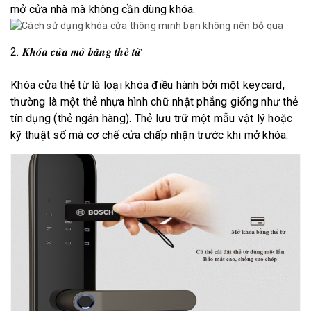
mở cửa nhà mà không cần dùng khóa.
2. 𝑲𝒉𝒐́𝒂 𝒄𝒖̛̉𝒂 𝒎𝒐̛̉ 𝒃𝒂̆̀𝒏𝒈 𝒕𝒉𝒆̉ 𝒕𝒖̛̀
Khóa cửa thẻ từ là loại khóa điều hành bởi một keycard,
thường là một thẻ nhựa hình chữ nhật phẳng giống như thẻ
tín dụng (thẻ ngân hàng). Thẻ lưu trữ một mẫu vật lý hoặc
kỹ thuật số mà cơ chế cửa chấp nhận trước khi mở khóa.