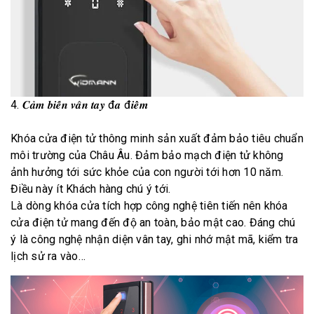
4. 𝑪𝒂̉𝒎 𝒃𝒊𝒆̂́𝒏 𝒗𝒂̂𝒏 𝒕𝒂𝒚 đ𝒂 đ𝒊𝒆̂̉𝒎
Khóa cửa điện tử thông minh sản xuất đảm bảo tiêu chuẩn
môi trường của Châu Âu. Đảm bảo mạch điện tử không
ảnh hưởng tới sức khỏe của con người tới hơn 10 năm.
Điều này ít Khách hàng chú ý tới.
Là dòng khóa cửa tích hợp công nghệ tiên tiến nên khóa
cửa điện tử mang đến độ an toàn, bảo mật cao. Đáng chú
ý là công nghệ nhận diện vân tay, ghi nhớ mật mã, kiểm tra
lịch sử ra vào…