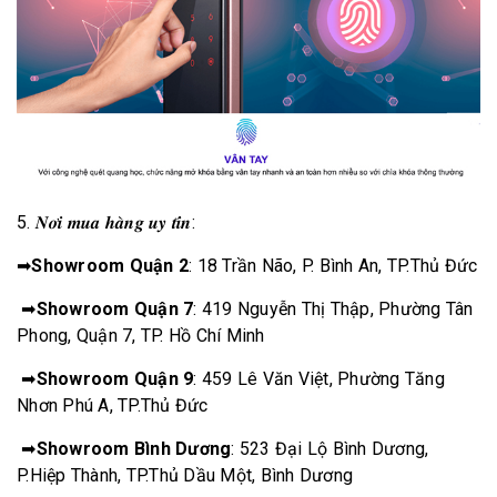
5. 𝑵𝒐̛𝒊 𝒎𝒖𝒂 𝒉𝒂̀𝒏𝒈 𝒖𝒚 𝒕𝒊́𝒏:
➡
Showroom Quận 2
: 18 Trần Não, P. Bình An, TP.Thủ Đức
➡
Showroom Quận 7
: 419 Nguyễn Thị Thập, Phường Tân
Phong, Quận 7, TP. Hồ Chí Minh
➡
Showroom Quận 9
: 459 Lê Văn Việt, Phường Tăng
Nhơn Phú A, TP.Thủ Đức
➡
Showroom Bình Dương
: 523 Đại Lộ Bình Dương,
P.Hiệp Thành, TP.Thủ Dầu Một, Bình Dương