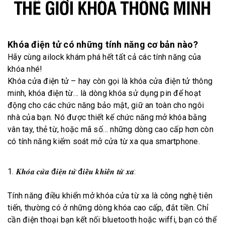
Khóa điện tử có những tính năng cơ bản nào?
Hãy cùng ailock khám phá hết tất cả các tính năng của
khóa nhé!
Khóa cửa điện tử – hay còn gọi là khóa cửa điện tử thông
minh, khóa điện từ… là dòng khóa sử dụng pin để hoạt
động cho các chức năng bảo mật, giữ an toàn cho ngôi
nhà của bạn. Nó được thiết kế chức năng mở khóa bằng
vân tay, thẻ từ, hoặc mã số… những dòng cao cấp hơn còn
có tính năng kiểm soát mở cửa từ xa qua smartphone.
1. 𝑲𝒉𝒐́𝒂 𝒄𝒖̛̉𝒂 đ𝒊𝒆̣̂𝒏 𝒕𝒖̛̉ đ𝒊𝒆̂̀𝒖 𝒌𝒉𝒊𝒆̂̉𝒏 𝒕𝒖̛̀ 𝒙𝒂:
Tính năng điều khiển mở khóa cửa từ xa là công nghệ tiên
tiến, thường có ở những dòng khóa cao cấp, đắt tiền. Chỉ
cần điện thoại bạn kết nối bluetooth hoặc wiffi, bạn có thể