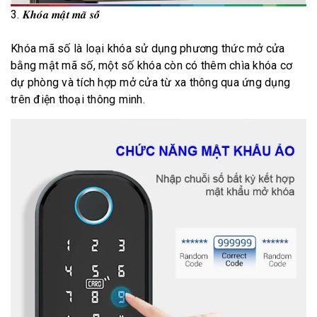
3. 𝑲𝒉𝒐́𝒂 𝒎𝒂̣̂𝒕 𝒎𝒂̃ 𝒔𝒐̂́
Khóa mã số là loại khóa sử dụng phương thức mở cửa
bằng mật mã số, một số khóa còn có thêm chìa khóa cơ
dự phòng và tích hợp mở cửa từ xa thông qua ứng dụng
trên điện thoại thông minh.