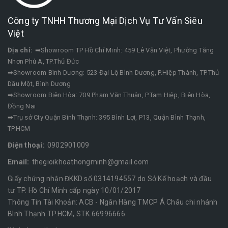
Công ty TNHH Thương Mại Dịch Vụ Tư Vấn Siêu
Việt
Địa chỉ:
➡Showroom TP Hồ Chí Minh: 459 Lê Văn Việt, Phường Tăng
Nhơn Phú A, TP.Thủ Đức
➡Showroom Bình Dương: 523 Đại Lộ Bình Dương, P.Hiệp Thành, TP.Thủ
Dầu Một, Bình Dương
➡Showroom Biên Hòa: 709 Phạm Văn Thuận, P.Tam Hiệp, Biên Hòa,
Đồng Nai
➡Trụ sở Cty Quận Bình Thạnh: 395 Bình Lợi, P13, Quận Bình Thạnh,
TP.HCM
Điện thoại:
0902901009
Email:
thegioikhoathongminh@gmail.com
Giấy chứng nhận ĐKKD số 0314194557 do Sở Kế hoạch và đầu
tư TP. Hồ Chí Minh cấp ngày 10/01/2017
Thông Tin Tài Khoản: ACB - Ngân Hàng TMCP Á Châu chi nhánh
Bình Thạnh TP.HCM, STK 66996666