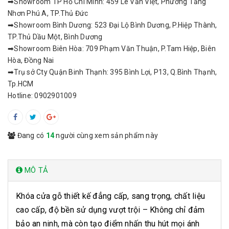
➡Showroom TP Hồ Chí Minh: 459 Lê Văn Việt, Phường Tăng
Nhơn Phú A, TP.Thủ Đức
➡Showroom Bình Dương: 523 Đại Lộ Bình Dương, P.Hiệp Thành,
TP.Thủ Dầu Một, Bình Dương
➡Showroom Biên Hòa: 709 Phạm Văn Thuận, P.Tam Hiệp, Biên
Hòa, Đồng Nai
➡Trụ sở Cty Quận Binh Thạnh: 395 Bình Lợi, P13, Q.Bình Thạnh,
Tp.HCM
Hotline: 0902901009
Đang có
14
người cùng xem sản phẩm này
MÔ TẢ
Khóa cửa gỗ thiết kế đẳng cấp, sang trọng, chất liệu
cao cấp, độ bền sử dụng vượt trội – Không chỉ đảm
bảo an ninh, mà còn tạo điểm nhấn thu hút mọi ánh