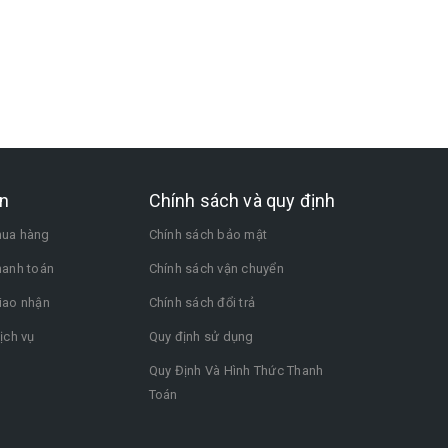
n
Chính sách và quy định
ua hàng
Chính sách bảo mật
hanh toán
Chính sách vận chuyển
iao nhận
Chính sách đổi trả
ịch vụ
Quy định sử dụng
Quy Định Và Hình Thức Thanh
Toán