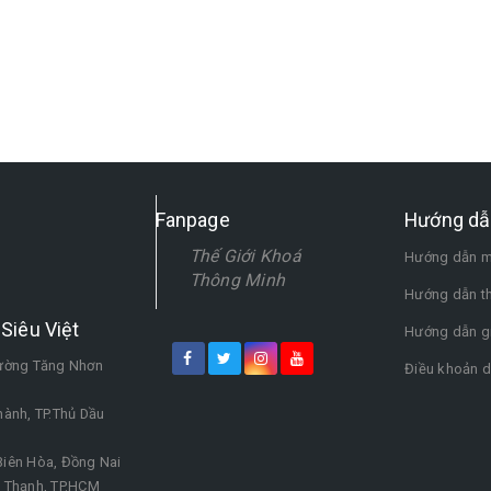
Fanpage
Hướng dẫ
Thế Giới Khoá
Hướng dẫn m
Thông Minh
Hướng dẫn t
Siêu Việt
Hướng dẫn g
hường Tăng Nhơn
Điều khoản d
ành, TP.Thủ Dầu
iên Hòa, Đồng Nai
h Thạnh, TP.HCM