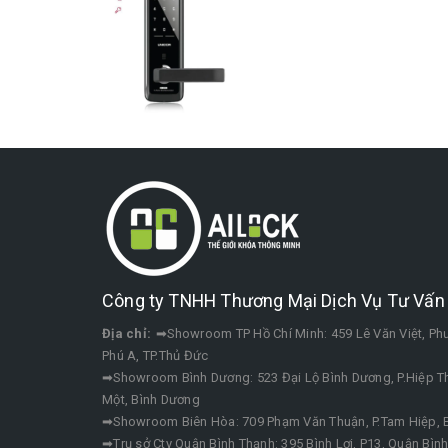
Công ty TNHH Thương Mại Dịch Vụ Tư Vấn 
Địa chỉ:
➡Showroom TP Hồ Chí Minh: 459 Lê Văn Việt, P
Phú A, TP.Thủ Đức
➡Showroom Bình Dương: 523 Đại Lộ Bình Dương, P.Hiệp Th
Một, Bình Dương
➡Showroom Biên Hòa: 709 Phạm Văn Thuận, P.Tam Hiệp, B
➡Trụ sở Cty Quận Bình Thạnh: 395 Bình Lợi, P13, Quận Bìn