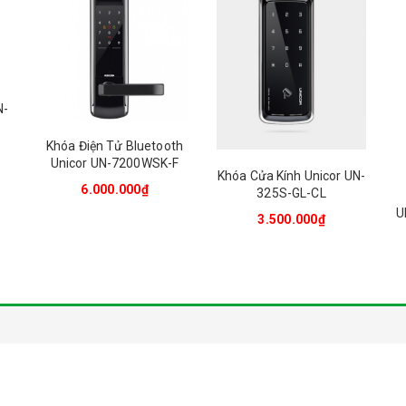
N-
Khóa Điện Tử Bluetooth
Unicor UN-7200WSK-F
Khóa Cửa Kính Unicor UN-
6.000.000₫
325S-GL-CL
U
3.500.000₫