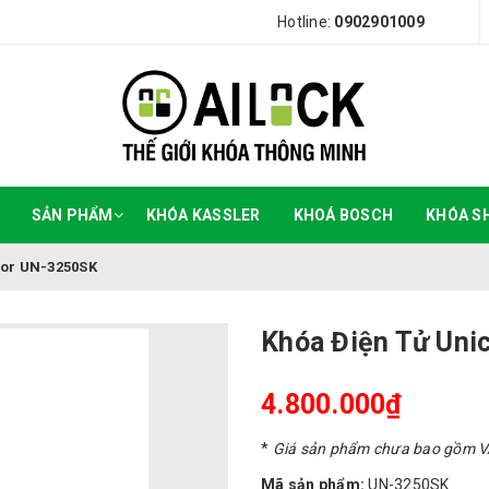
Hotline:
0902901009
SẢN PHẨM
KHÓA KASSLER
KHOÁ BOSCH
KHÓA S
cor UN-3250SK
Khóa Điện Tử Uni
4.800.000₫
*
Giá sản phẩm chưa bao gồm 
Mã sản phẩm:
UN-3250SK