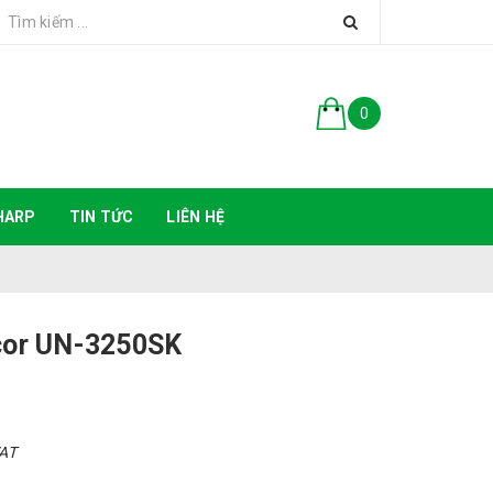
0
HARP
TIN TỨC
LIÊN HỆ
cor UN-3250SK
VAT