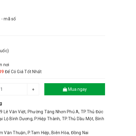
 - mã số
Quốc)
n nơi
39
Để Có Giá Tốt Nhất
Mua ngay
+
g
 Lê Văn Việt, Phường Tăng Nhơn Phú A, TP.Thủ Đức
 Lộ Bình Dương, P.Hiệp Thành, TP.Thủ Dầu Một, Bình
Văn Thuận, P.Tam Hiệp, Biên Hòa, Đồng Nai