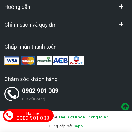
Hướng dẫn
Chính sách và quy định
Chấp nhận thanh toán
Chăm sóc khách hàng
0902 901 009
(Tư vấn 24/7)
Hotline
Bản quyền thuộc về
Thế Giới Khoá Thông Minh
0902 901 009
Cung cấp bởi
Sapo