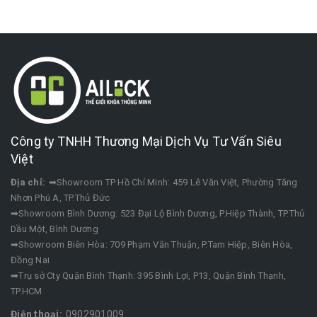
Công ty TNHH Thương Mại Dịch Vụ Tư Vấn Siêu
Việt
Địa chỉ:
➡Showroom TP Hồ Chí Minh: 459 Lê Văn Việt, Phường Tăng
Nhơn Phú A, TP.Thủ Đức
➡Showroom Bình Dương: 523 Đại Lộ Bình Dương, P.Hiệp Thành, TP.Thủ
Dầu Một, Bình Dương
➡Showroom Biên Hòa: 709 Phạm Văn Thuận, P.Tam Hiệp, Biên Hòa,
Đồng Nai
➡Trụ sở Cty Quận Bình Thạnh: 395 Bình Lợi, P13, Quận Bình Thạnh,
TP.HCM
Điện thoại:
0902901009