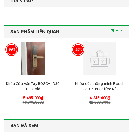
HỎI & ĐÁP
SẢN PHẨM LIÊN QUAN
-50%
-50%
Khóa Cửa Vân Tay BOSCH ID30-
Khóa cửa thông minh Bosch
DE Gold
FU30 Plus Coffee Nâu
5.495.000₫
6.345.000₫
10.990.000₫
12.690.000₫
BẠN ĐÃ XEM