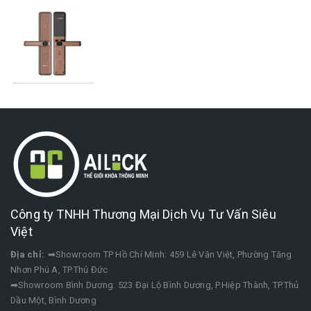
Công ty TNHH Thương Mại Dịch Vụ Tư Vấn Siêu
Việt
Địa chỉ:
➡Showroom TP Hồ Chí Minh: 459 Lê Văn Việt, Phường Tăng
Nhơn Phú A, TP.Thủ Đức
➡Showroom Bình Dương: 523 Đại Lộ Bình Dương, P.Hiệp Thành, TP.Thủ
Dầu Một, Bình Dương