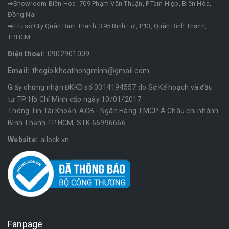
➡Showroom Biên Hòa: 709 Phạm Văn Thuận, P.Tam Hiệp, Biên Hòa,
Đồng Nai
➡Trụ sở Cty Quận Bình Thạnh: 395 Bình Lợi, P13, Quận Bình Thạnh,
TP.HCM
Điện thoại:
0902901009
Email:
thegioikhoathongminh@gmail.com
Giấy chứng nhận ĐKKD số 0314194557 do Sở Kế hoạch và đầu
tư TP. Hồ Chí Minh cấp ngày 10/01/2017
Thông Tin Tài Khoản: ACB - Ngân Hàng TMCP Á Châu chi nhánh
Bình Thạnh TP.HCM, STK 66996666
Website:
ailock.vn
Fanpage