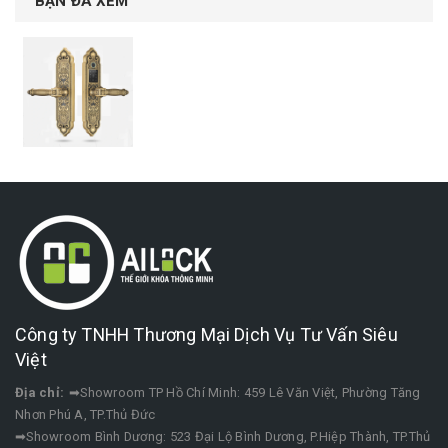
BẠN ĐÃ XEM
Công ty TNHH Thương Mại Dịch Vụ Tư Vấn Siêu
Việt
Địa chỉ:
➡Showroom TP Hồ Chí Minh: 459 Lê Văn Việt, Phường Tăng
Nhơn Phú A, TP.Thủ Đức
➡Showroom Bình Dương: 523 Đại Lộ Bình Dương, P.Hiệp Thành, TP.Thủ