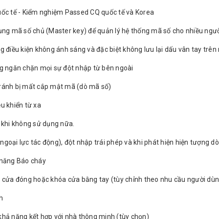
uốc tế - Kiểm nghiệm Passed CQ quốc tế và Korea
dụng mã số chủ (Master key) để quản lý hệ thống mã số cho nhiều ngư
g điều kiện không ánh sáng và đặc biệt không lưu lại dấu vân tay trê
ng ngăn chặn mọi sự đột nhập từ bên ngoài
tránh bị mất cắp mật mã (dò mã số)
u khiển từ xa
a khi không sử dụng nữa.
goại lực tác động), đột nhập trái phép và khi phát hiện hiện tượng dò
 năng Báo cháy
i cửa đóng hoặc khóa cửa bằng tay (tùy chỉnh theo nhu cầu người dù
h
khả năng kết hợp với nhà thông minh (tùy chọn)