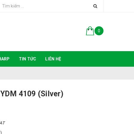
0
HARP
TIN TỨC
LIÊN HỆ
 YDM 4109 (Silver)
VAT
)