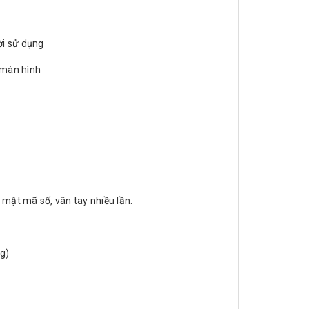
ời sử dụng
n màn hình
 mật mã số, vân tay nhiều lần.
ng)