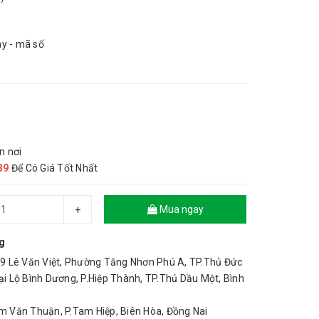
ay - mã số
n nơi
39
Để Có Giá Tốt Nhất
Mua ngay
+
g
 Lê Văn Việt, Phường Tăng Nhơn Phú A, TP.Thủ Đức
 Lộ Bình Dương, P.Hiệp Thành, TP.Thủ Dầu Một, Bình
Văn Thuận, P.Tam Hiệp, Biên Hòa, Đồng Nai