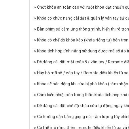
» Chốt khóa an toàn cao với ruột khóa đạt chuẩn q
» Khóa có chức năng cài đặt & quản lý vân tay sử 
» Bàn phím số cảm ứng thông minh, hiển thị rõ tron
» Khóa có chế độ khóa kép (khóa riêng tư) bên tro
» Khóa tích hợp tính năng sử dụng được mã số ảo 
» Dễ dàng cài đặt mật mã số / vân tay / Remote điề
» Hủy bỏ mã số / vân tay / Remote điều khiển từ x
» Khóa sẽ báo động khi cửa bị phá khóa (cảm nhận n
» Cảm biến nhiệt bên trong thân khóa tích hợp khả
» Dễ dàng cài đặt chế độ khóa cửa tự động ngay kh
» Có hướng dẫn bằng giọng nói - âm lượng tùy chỉn
» Có thể mở rộng thêm remote điều khiển từ xa và 