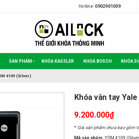
Hotline:
0902901009
SẢN PHẨM
KHÓA KASSLER
KHOÁ BOSCH
KHÓA S
DM 4109 (Silver)
Khóa vân tay Yale
9.200.000₫
*
Giá sản phẩm chưa bao gồm 
Mã sản phẩm:
YDM 4109 (Silver