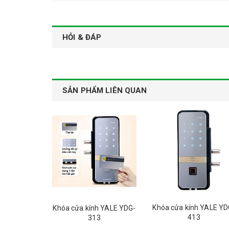
HỎI & ĐÁP
SẢN PHẨM LIÊN QUAN
Khóa cửa kính YALE YD
Khóa cửa kính YALE YDG-
413
313