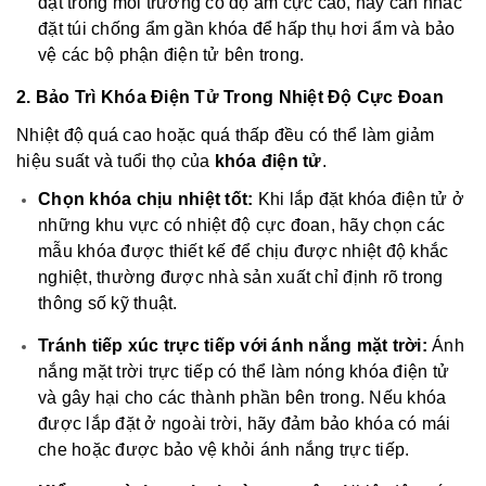
đặt trong môi trường có độ ẩm cực cao, hãy cân nhắc
đặt túi chống ẩm gần khóa để hấp thụ hơi ẩm và bảo
vệ các bộ phận điện tử bên trong.
2. Bảo Trì Khóa Điện Tử Trong Nhiệt Độ Cực Đoan
Nhiệt độ quá cao hoặc quá thấp đều có thể làm giảm
hiệu suất và tuổi thọ của
khóa điện tử
.
Chọn khóa chịu nhiệt tốt:
Khi lắp đặt khóa điện tử ở
những khu vực có nhiệt độ cực đoan, hãy chọn các
mẫu khóa được thiết kế để chịu được nhiệt độ khắc
nghiệt, thường được nhà sản xuất chỉ định rõ trong
thông số kỹ thuật.
Tránh tiếp xúc trực tiếp với ánh nắng mặt trời:
Ánh
nắng mặt trời trực tiếp có thể làm nóng khóa điện tử
và gây hại cho các thành phần bên trong. Nếu khóa
được lắp đặt ở ngoài trời, hãy đảm bảo khóa có mái
che hoặc được bảo vệ khỏi ánh nắng trực tiếp.