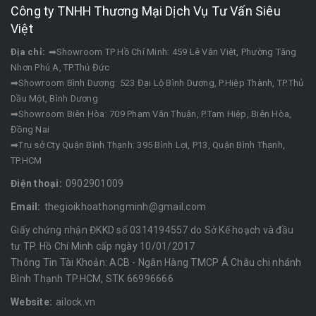
Công ty TNHH Thương Mại Dịch Vụ Tư Vấn Siêu
Việt
Địa chỉ:
➡Showroom TP Hồ Chí Minh: 459 Lê Văn Việt, Phường Tăng
Nhơn Phú A, TP.Thủ Đức
➡Showroom Bình Dương: 523 Đại Lộ Bình Dương, P.Hiệp Thành, TP.Thủ
Dầu Một, Bình Dương
➡Showroom Biên Hòa: 709 Phạm Văn Thuận, P.Tam Hiệp, Biên Hòa,
Đồng Nai
➡Trụ sở Cty Quận Bình Thạnh: 395 Bình Lợi, P13, Quận Bình Thạnh,
TP.HCM
Điện thoại:
0902901009
Email:
thegioikhoathongminh@gmail.com
Giấy chứng nhận ĐKKD số 0314194557 do Sở Kế hoạch và đầu
tư TP. Hồ Chí Minh cấp ngày 10/01/2017
Thông Tin Tài Khoản: ACB - Ngân Hàng TMCP Á Châu chi nhánh
Bình Thạnh TP.HCM, STK 66996666
Website:
ailock.vn