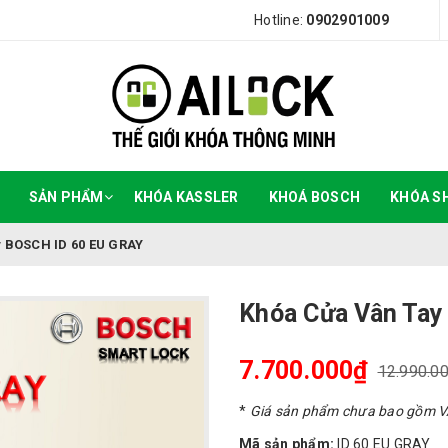
Hotline:
0902901009
SẢN PHẨM
KHÓA KASSLER
KHOÁ BOSCH
KHÓA S
 BOSCH ID 60 EU GRAY
Khóa Cửa Vân Tay
7.700.000₫
12.990.0
*
Giá sản phẩm chưa bao gồm 
Mã sản phẩm:
ID 60 EU GRAY