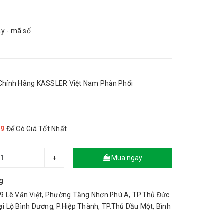
ay - mã số
-Chính Hãng KASSLER Việt Nam Phân Phối
09
Để Có Giá Tốt Nhất
Mua ngay
+
g
 Lê Văn Việt, Phường Tăng Nhơn Phú A, TP.Thủ Đức
 Lộ Bình Dương, P.Hiệp Thành, TP.Thủ Dầu Một, Bình