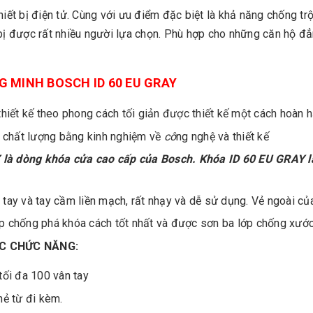
 thiết bị điện tử. Cùng với ưu điểm đặc biệt là khả năng chống t
 bị được rất nhiều người lựa chọn. Phù hợp cho những căn hộ đ
 MINH BOSCH ID 60 EU GRAY
iết kế theo phong cách tối giản được thiết kế một cách hoàn 
 chất lượng bằng kinh nghiệm về
cô
ng nghệ và thiết kế
là dòng khóa cửa cao cấp của Bosch. Khóa ID 60 EU GRAY là
 tay và tay cầm liền mạch, rất nhạy và dễ sử dụng. Vẻ ngoài củ
p chống phá khóa cách tốt nhất và được sơn ba lớp chống xư
ÁC CHỨC NĂNG:
tối đa 100 vân tay
hẻ từ đi kèm.