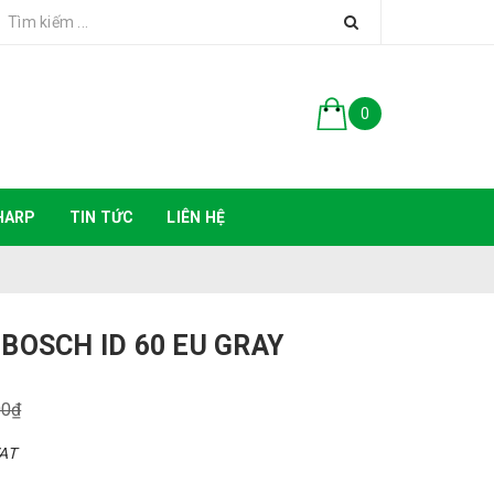
0
HARP
TIN TỨC
LIÊN HỆ
 BOSCH ID 60 EU GRAY
00₫
VAT